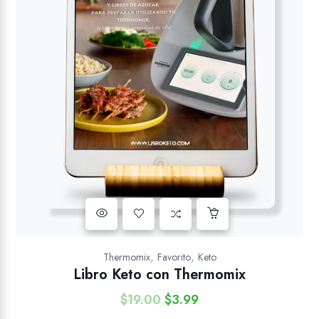
Añadir a la lista de deseos
,
,
Thermomix
Favorito
Keto
Libro Keto con Thermomix
$
19.00
$
3.99
El
El
precio
precio