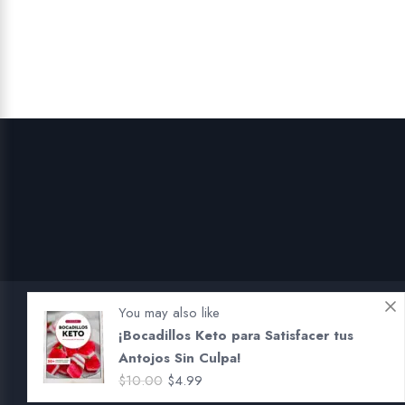
original
actual
era:
es:
$19.00.
$3.99.
You may also like
¡Bocadillos Keto para Satisfacer tus
Antojos Sin Culpa!
El
El
$
10.00
$
4.99
Copyright 2026 LiBro Keto. Reservados Todos los Derechos.
precio
precio