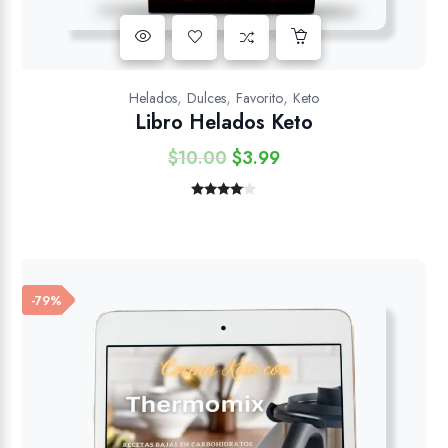
Añadir a la lista de deseos
,
,
,
Helados
Dulces
Favorito
Keto
Libro Helados Keto
$
10.00
$
3.99
El
El
precio
precio
original
actual
Valorado
con
4.00
era:
es:
de 5
$10.00.
$3.99.
-79%