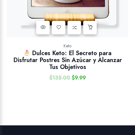
Añadir a la lista de deseos
Keto
Dulces Keto: El Secreto para
Disfrutar Postres Sin Azúcar y Alcanzar
Tus Objetivos
$
135.00
$
9.99
El
El
precio
precio
original
actual
era:
es:
$135.00.
$9.99.