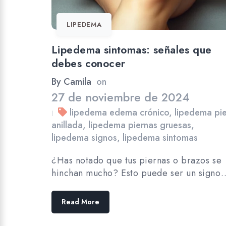
LIPEDEMA
Lipedema sintomas: señales que
debes conocer
By
Camila
on
27 de noviembre de 2024
lipedema edema crónico
,
lipedema pie
|
anillada
,
lipedema piernas gruesas
,
lipedema signos
,
lipedema sintomas
¿Has notado que tus piernas o brazos se
hinchan mucho? Esto puede ser un signo
Read More