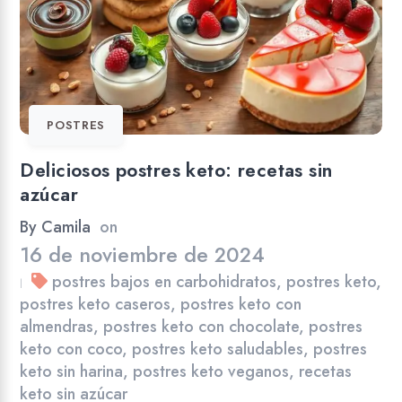
POSTRES
Deliciosos postres keto: recetas sin
azúcar
By
Camila
on
16 de noviembre de 2024
postres bajos en carbohidratos
,
postres keto
,
|
postres keto caseros
,
postres keto con
almendras
,
postres keto con chocolate
,
postres
keto con coco
,
postres keto saludables
,
postres
keto sin harina
,
postres keto veganos
,
recetas
keto sin azúcar