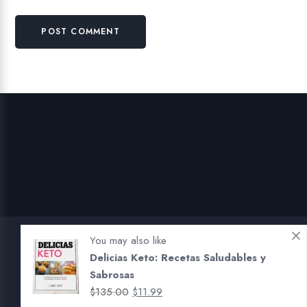
You may also like
Delicias Keto: Recetas Saludables y
Sabrosas
El
El
$
135.00
$
11.99
Copyright 2026 LiBro Keto. Reservados Todos los Derechos.