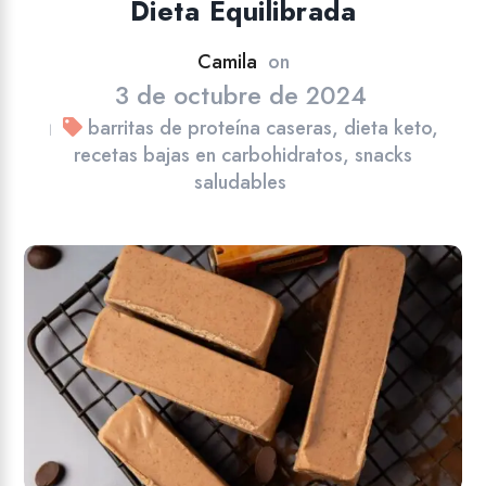
Dieta Equilibrada
Camila
on
3 de octubre de 2024
barritas de proteína caseras
,
dieta keto
,
|
recetas bajas en carbohidratos
,
snacks
saludables